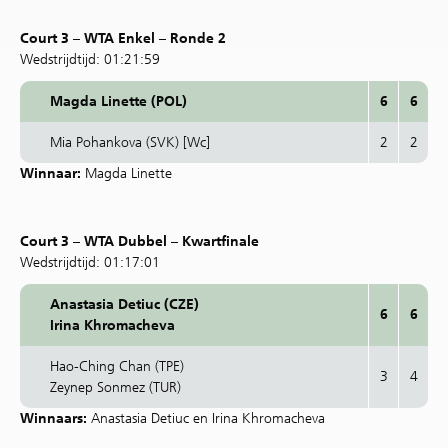
Court 3 – WTA Enkel – Ronde 2
Wedstrijdtijd: 01:21:59
Magda Linette (POL)
6
6
Mia Pohankova (SVK) [Wc]
2
2
Winnaar:
Magda Linette
Court 3 – WTA Dubbel – Kwartfinale
Wedstrijdtijd: 01:17:01
Anastasia Detiuc (CZE)
6
6
Irina Khromacheva
Hao-Ching Chan (TPE)
3
4
Zeynep Sonmez (TUR)
Winnaars:
Anastasia Detiuc en Irina Khromacheva