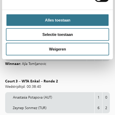
Hanne Vandewinkel (BEL) [Q]
1
4
Winnaar:
Barbora Krejcikova
Alles toestaan
Court 1 – WTA Enkel – Ronde 2
Selectie toestaan
Wedstrijdtijd: 02:38:13
Ajla Tomljanovic (AUS)
4
6
7
Weigeren
Dayana Yastremska (UKR)
6
4
5
Winnaar:
Ajla Tomljanovic
Court 3 – WTA Enkel – Ronde 2
Wedstrijdtijd: 00:38:40
Anastasia Potapova (AUT)
1
0
Zeynep Sonmez (TUR)
6
2