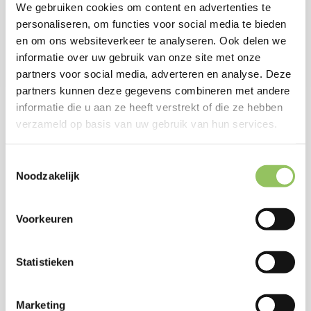
We gebruiken cookies om content en advertenties te
James McCabe (AUS) [Q]
0
3
personaliseren, om functies voor social media te bieden
Winnaar:
Kamil Majchrzak
en om ons websiteverkeer te analyseren. Ook delen we
informatie over uw gebruik van onze site met onze
partners voor social media, adverteren en analyse. Deze
partners kunnen deze gegevens combineren met andere
informatie die u aan ze heeft verstrekt of die ze hebben
Centre Court – WTA Enkel – Ronde 2
Wedstrijdtijd: 01:30:06
verzameld op basis van uw gebruik van hun services.
Elena-Gabriela Ruse (ROU)
6
6
Toestemmingsselectie
Noodzakelijk
Elise Mertens (BEL)
3
3
Winnaar:
Elena-Gabriela Ruse
Voorkeuren
Court 1 – WTA Enkel – Ronde 2
Statistieken
Wedstrijdtijd: 01:19:21
Barbora Krejcikova (CZE)
6
6
Marketing