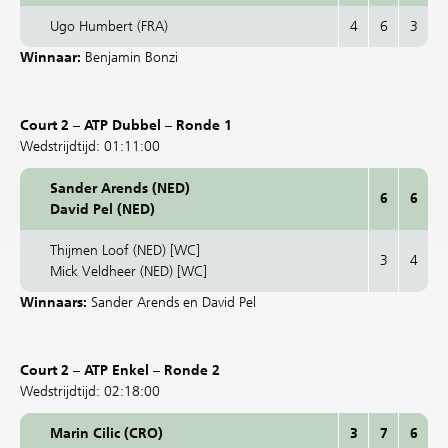
Ugo Humbert (FRA)
4
6
3
Winnaar:
Benjamin Bonzi
Court 2 – ATP Dubbel – Ronde 1
Wedstrijdtijd: 01:11:00
Sander Arends (NED)
6
6
David Pel (NED)
Thijmen Loof (NED) [WC]
3
4
Mick Veldheer (NED) [WC]
Winnaars:
Sander Arends en David Pel
Court 2 – ATP Enkel – Ronde 2
Wedstrijdtijd: 02:18:00
Marin Cilic (CRO)
3
7
6