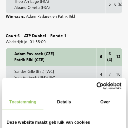
Theo Arribage (FRA)
5
6 (6)
Albano Olivetti (FRA)
Winnaars:
Adam Pavlasek en Patrik Rikl
Court 6 – ATP Dubbel – Ronde 1
Wedstrijdtijd: 01:38:00
Adam Pavlasek (CZE)
6
6
12
Patrik Rikl (CZE)
(4)
Sander Gille (BEL) [WC]
4
7
10
Sem Verbeek (NED) [WC]
Winnaars:
Adam Pavlasek en Patrik Rikl
Toestemming
Details
Over
Court 6 – ATP Enkel – Ronde 2
Wedstrijdtijd: 00:54:00
Deze website maakt gebruik van cookies
Kamil Majchrzak (POL)
6
6