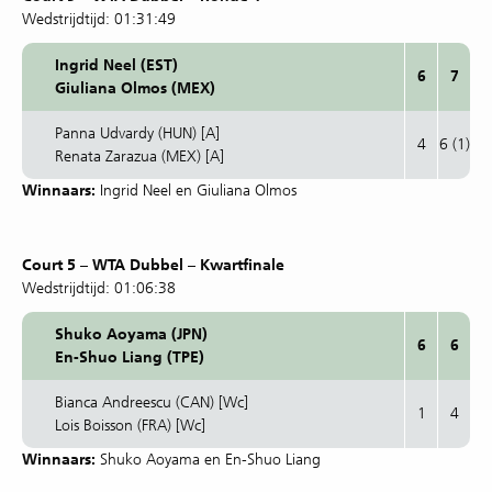
Wedstrijdtijd: 01:31:49
Ingrid Neel (EST)
6
7
Giuliana Olmos (MEX)
Panna Udvardy (HUN) [A]
4
6 (1)
Renata Zarazua (MEX) [A]
Winnaars:
Ingrid Neel en Giuliana Olmos
Court 5 – WTA Dubbel – Kwartfinale
Wedstrijdtijd: 01:06:38
Shuko Aoyama (JPN)
6
6
En-Shuo Liang (TPE)
Bianca Andreescu (CAN) [Wc]
1
4
Lois Boisson (FRA) [Wc]
Winnaars:
Shuko Aoyama en En-Shuo Liang