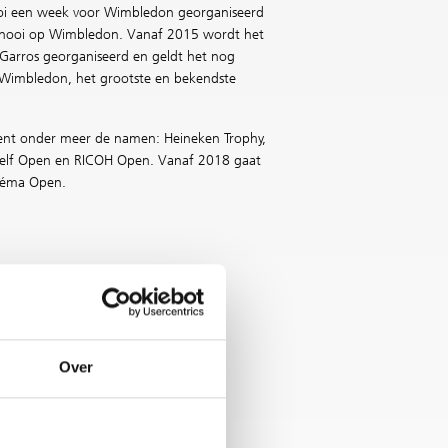
oi een week voor Wimbledon georganiseerd
ernooi op Wimbledon. Vanaf 2015 wordt het
Garros georganiseerd en geldt het nog
p Wimbledon, het grootste en bekendste
ent onder meer de namen: Heineken Trophy,
elf Open en RICOH Open. Vanaf 2018 gaat
ibéma Open.
Vrouwendubbelspel
1996 Neiland/Schultz
1997 Melicharova/Vildova
Over
1998 Appelmans/Oremans
1999 Farina/Grande
2000 De Lone/Pratt