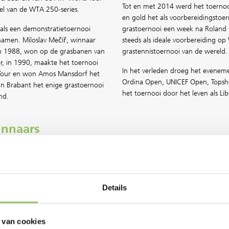
Tot en met 2014 werd het toerno
el van de WTA 250-series.
en gold het als voorbereidingsto
 als een demonstratietoernooi
grastoernooi een week na Roland 
lnamen. Miloslav Mečíř, winnaar
steeds als ideale voorbereiding o
in 1988, won op de grasbanen van
grastennistoernooi van de wereld.
er, in 1990, maakte het toernooi
In het verleden droeg het evenem
 Tour en won Amos Mansdorf het
Ordina Open, UNICEF Open, Topsh
n Brabant het enige grastoernooi
het toernooi door het leven als L
nd.
innaars
rouwen
Mannendubbelspel
96 Anke Huber
1990 Hlasek/Stich
97 Ruxandra Dragomir
1991 Davids/Haarhuis
Details
98 Julie Halard – Decugis
1992 Grabb/Reneberg
99 Kristina Brandi
1993 McEnroe/Stark
00 Martina Hingis
1994 Noteboom/Wibier
 van cookies