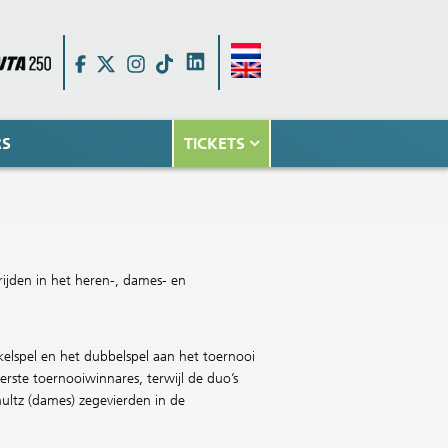
RS
TICKETS
ijden in het heren-, dames- en
lspel en het dubbelspel aan het toernooi
ste toernooiwinnares, terwijl de duo’s
hultz (dames) zegevierden in de