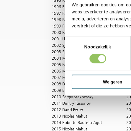
1995 Karol Kucera
20
We gebruiken cookies om cont
1996 Richey Reneberg
20
websiteverkeer te analyseren
1997 Richard Krajicek
20
media, adverteren en analys
1998 Patrick Rafter
20
verstrekt of die ze hebben v
1999 Patrick Rafter
20
2000 Patrick Rafter
20
2001 Lleyton Hewitt
20
Toestemmingsselectie
2002 Sjeng Schalken
20
Noodzakelijk
2003 Sjeng Schalken
20
2004 Michael Llodra
20
2005 Mario Ancic
20
2006 Mario Ancic
20
2007 Ivan Ljubicic
20
Weigeren
2008 David Ferrer
20
2009 Benjamin Becker
20
2010 Sergiy Stakhovsky
20
2011 Dmitry Tursunov
20
2012 David Ferrer
20
2013 Nicolas Mahut
20
2014 Roberto Bautista-Agut
20
2015 Nicolas Mahut
20