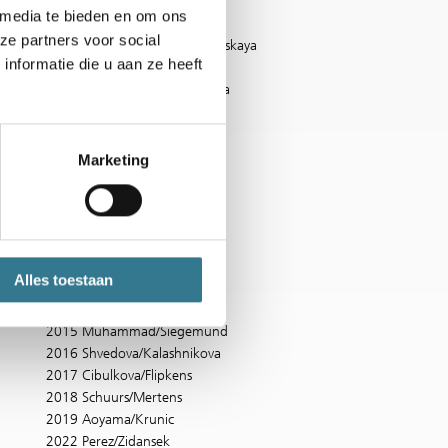
2001 Dragomir/Petrova
 media te bieden en om ons
2002 Barclay/Muller
ze partners voor social
2003 Dementieva/Krasnoroutskaya
nformatie die u aan ze heeft
2004 McShea/Sequera
2005 Medina Garrigues/Safina
2006 Yen/Zheng
2007 Chan/Chuang
2008 Erakovic/Krajicek
Marketing
2009 Errani/Pennetta
2010 Kudryavtseva/Rodionov
2011 Zahlavova Strycova /
Zakopalova
2012 Vinci/Errani
Alles toestaan
2013 Begu/Medina Garrigues
2014 Erakovic/Parra Santonja
2015 Muhammad/Siegemund
2016 Shvedova/Kalashnikova
2017 Cibulkova/Flipkens
2018 Schuurs/Mertens
2019 Aoyama/Krunic
2022 Perez/Zidansek