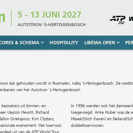
5 - 13 JUNI 2027
AUTOTRON 'S-HERTOGENBOSCH
CORES & SCHEMA
HOSPITALITY
LIBÉMA OPEN
PE
rnooi dat gehouden wordt in Rosmalen, nabij ‘s-Hertogenbosch. De wedstr
enbanen van het Autotron ‘s-Hertogenbosch.
n bezoekers uit binnen- en
In 1996 werden ook het damesenke
eer Lleyton Hewitt, Richard
toegevoegd. Anke Huber was de eer
allon Griekspoor, Kim Clijsters,
Hlasek/Stich (heren) en Neiland/Sc
rnationale evenement. Het toernooi
dubbeltoernooien.
rdeel uit van de ATP World Tour