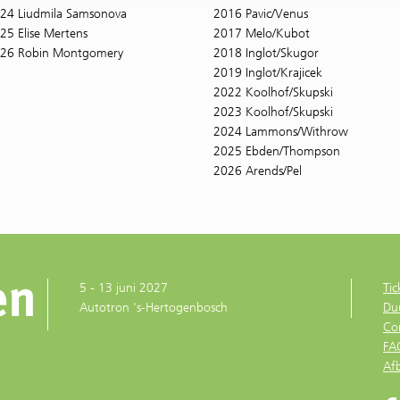
24 Liudmila Samsonova
2016 Pavic/Venus
25 Elise Mertens
2017 Melo/Kubot
26 Robin Montgomery
2018 Inglot/Skugor
2019 Inglot/Krajicek
2022 Koolhof/Skupski
2023 Koolhof/Skupski
2024 Lammons/Withrow
2025 Ebden/Thompson
2026 Arends/Pel
5 - 13 juni 2027
Tic
Autotron 's-Hertogenbosch
Du
Co
FA
Af