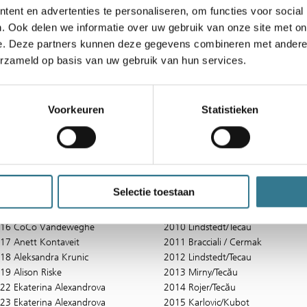
01 Justine Henin
1995 Krajicek/Siemerink
ent en advertenties te personaliseren, om functies voor social
02 Eleni Daniilidou
1996 Kilderry/Vizner
. Ook delen we informatie over uw gebruik van onze site met on
03 Kim Clijsters
1997 Elthingh/Haarhuis
e. Deze partners kunnen deze gegevens combineren met andere i
04 Mary Pierce
1998 Raoux/Siemerink
erzameld op basis van uw gebruik van hun services.
05 Klara Koukalova
1999 Ferreira/Riki
06 Michaëlla Krajicek
2000 Damm/Suk
07 Anna Chakvetadze
2001 Haarhuis/Schalken
08 Tamarine Tanasugarn
2002 Damm/Suk
Voorkeuren
Statistieken
09 Tamarine Tanasugarn
2003 Damm/Suk
10 Justine Henin
2004 Damm/Suk
11 Roberta Vinci
2005 Suk/Vizner
12 Nadia Petrova
2006 Damm/Paes
13 Simona Halep
2007 Coetzee/Wassen
Selectie toestaan
14 CoCo Vandeweghe
2008 Ancic/Melzer
15 Camila Giorgi
2009 Moodie/Norman
16 CoCo Vandeweghe
2010 Lindstedt/Tecau
17 Anett Kontaveit
2011 Bracciali / Cermak
18 Aleksandra Krunic
2012 Lindstedt/Tecau
19 Alison Riske
2013 Mirny/Tecău
22 Ekaterina Alexandrova
2014 Rojer/Tecău
23 Ekaterina Alexandrova
2015 Karlovic/Kubot