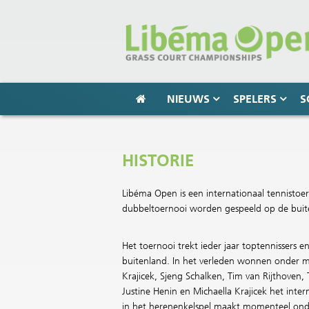
NIEUWS
SPELERS
S
HISTORIE
Libéma Open is een internationaal tennistoe
dubbeltoernooi worden gespeeld op de buit
Het toernooi trekt ieder jaar toptennissers e
buitenland. In het verleden wonnen onder m
Krajicek, Sjeng Schalken, Tim van Rijthoven, T
Justine Henin en Michaella Krajicek het inte
in het herenenkelspel maakt momenteel onde