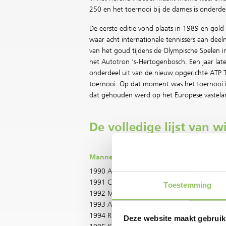
250 en het toernooi bij de dames is onderde
De eerste editie vond plaats in 1989 en gold
waar acht internationale tennissers aan dee
van het goud tijdens de Olympische Spelen 
het Autotron ‘s-Hertogenbosch. Een jaar lat
onderdeel uit van de nieuw opgerichte ATP
toernooi. Op dat moment was het toernooi i
dat gehouden werd op het Europese vastela
De volledige lijst van w
Mannen
V
1990 Amos Mansdorf
19
1991 Christian Saceanu
19
Toestemming
1992 Michael Stich
19
1993 Arnaud Boetsch
19
1994 Richard Krajicek
20
Deze website maakt gebruik