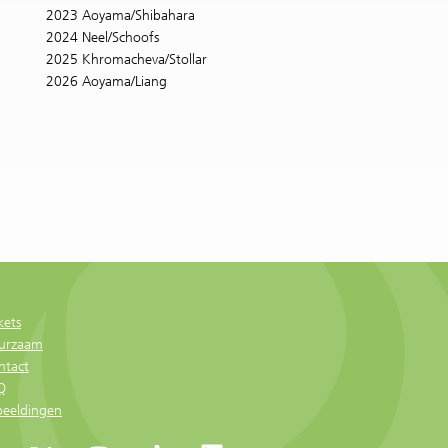
2023 Aoyama/Shibahara
2024 Neel/Schoofs
2025 Khromacheva/Stollar
2026 Aoyama/Liang
kets
urzaam
ntact
Q
beeldingen