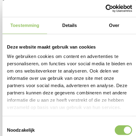
Toestemming
Details
Over
Deze website maakt gebruik van cookies
Libéma Open 2026 werd een regelrecht droomtoernooi voor Kamil
Majchrzak. De dertigjarige Pool had nog nooit een ATP-toernooi
We gebruiken cookies om content en advertenties te
gewonnen, voordat hij dit jaar arriveerde in Brabant. Hij vertrekt na
personaliseren, om functies voor social media te bieden en
een zege op ex-kampioen Alex de Minaur met een glimlach op het
om ons websiteverkeer te analyseren. Ook delen we
gezicht en de winnaarsschaal onder de arm.
informatie over uw gebruik van onze site met onze
partners voor social media, adverteren en analyse. Deze
‘Het is een ongelooflijk gevoel en emotioneel moment om mijn eerste
partners kunnen deze gegevens combineren met andere
ATP-titel te winnen, hier in ’s-Hertogenbosch. Ik ga hier volop van
informatie die u aan ze heeft verstrekt of die ze hebben
genieten’, liet de laatbloeier na afloop van zijn bloedstollende 6-3 2-6
verzameld op basis van uw gebruik van hun services.
7-6(5) overwinning op de Australische wereldtopper weten.
‘Mijn droom is in vervulling gegaan. Al het harde werk dat ik er met
Toestemmingsselectie
mijn coaches en familie in heb gestoken, heeft zich uitbetaald.’
Noodzakelijk