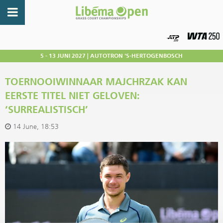
5 - 13 JUNI 2027 | AUTOTRON 'S-HERTOGENBOSCH
TOERNOOIWINNAAR MAJCHRZAK KAN
EERSTE TITEL NIET GELOVEN:
‘SURREALISTISCH’
14 June, 18:53