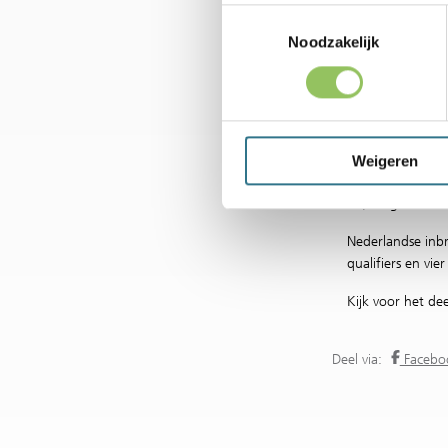
Toestemmingsselectie
prolongatie. Een
de titel in het en
Noodzakelijk
De Deense Clara 
gras komt. De A
(WTA-35), topta
Janice Tjen (WT
Weigeren
Finaliste van vo
52) zorgt voor d
Nederlandse inb
qualifiers en vier
Kijk voor het d
Deel via:
Faceb