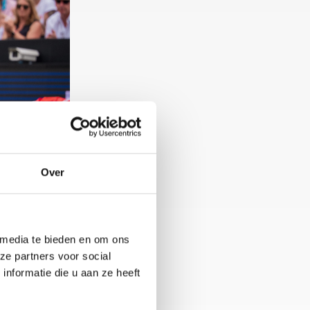
Over
 media te bieden en om ons
n in de persoon
ze partners voor social
et heilige gras
nformatie die u aan ze heeft
ht naar