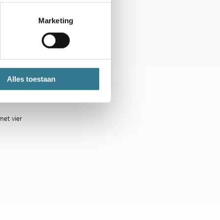
n 2023 pakte zij
Marketing
het Brabantse
Emma Navarro
 opkomende
Alles toestaan
stremska (WTA-
et vier