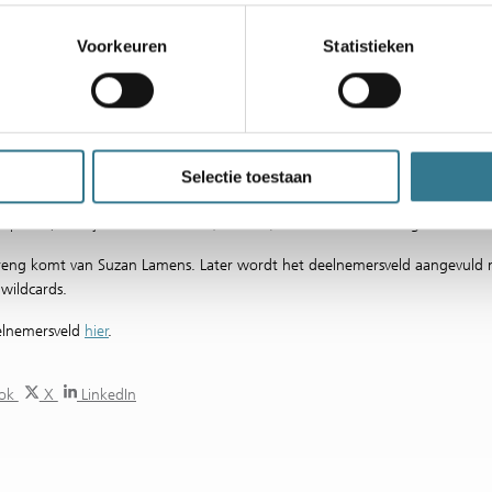
 prestatie waar Ekaterina Alexandrova (WTA-14) alles over weet. In 2022 e
kelspel.
Voorkeuren
Statistieken
Tauson (WTA-18) is, na Alexandrova, de tweede top20-speelster die naar 
ustralische Maya Joint (WTA-34), voormalig nummer acht van de wereld 
lent Sara Bejlek (WTA-37), rijzende ster Anastasia Potapova (WTA-38) en
A-40) completeren de top40.
Selectie toestaan
rig jaar Elena-Gabriela Ruse (WTA-67) is ook weer van de partij. Dayana Ya
e power, terwijl Daria Kasatkina (WTA-66) creativiteit meebrengt.
reng komt van Suzan Lamens. Later wordt het deelnemersveld aangevuld m
 wildcards.
eelnemersveld
hier
.
ook
X
LinkedIn