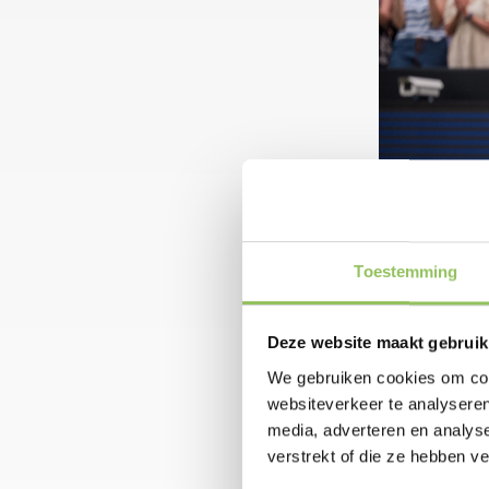
Toestemming
Deze website maakt gebruik
We gebruiken cookies om cont
Libéma Open ver
websiteverkeer te analyseren
van Barbora Kre
media, adverteren en analys
van Londen.
verstrekt of die ze hebben v
Elise Mertens (W