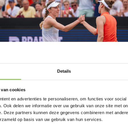
Details
 van cookies
ent en advertenties te personaliseren, om functies voor social
welkomt van 6-14 juni in het vrouwenenkelspel meerdere oud-winnaars e
. Ook delen we informatie over uw gebruik van onze site met on
jcikova een Wimbledonkampioen. De Tsjechische was in 2024 de beste op h
e. Deze partners kunnen deze gegevens combineren met andere i
erzameld op basis van uw gebruik van hun services.
TA-22) is de titelhouder op het Autotron ´s-Hertogenbosch en gaat op jac