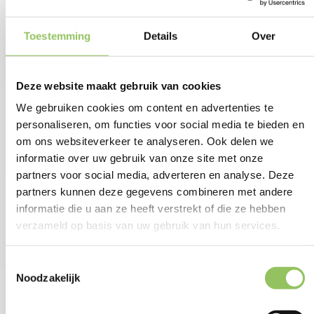
Toestemming
Details
Over
Deze website maakt gebruik van cookies
Komen er deze zomer opnieuw Belgische finales op Libéma Open?
We gebruiken cookies om content en advertenties te
Na de aankondiging dat Elise Mertens dit jaar haar WTA-titel komt
personaliseren, om functies voor social media te bieden en
verdedigen heeft ook haar landgenoot Zizou Bergs zijn komst naar het
om ons websiteverkeer te analyseren. Ook delen we
Autotron ’s-Hertogenbosch bevestigd.
informatie over uw gebruik van onze site met onze
partners voor social media, adverteren en analyse. Deze
Bergs speelde vorig jaar de ATP-finale met veel Belgische fans op de
partners kunnen deze gegevens combineren met andere
tribune. De 26-jarige speler uit Lommel is een echte publieksspeler en
informatie die u aan ze heeft verstrekt of die ze hebben
krijgt met zijn spel regelmatig de handen op elkaar. ‘We gaan er weer
een feestje van maken’, aldus de sympathieke Belg.
verzameld op basis van uw gebruik van hun services.
Afgelopen seizoen bereikte Bergs op de ATP Tour twee keer een finale
Toestemmingsselectie
(Libéma Open en Auckland). Hij wacht nog op zijn eerste
Noodzakelijk
toernooizege.
Vorig jaar moest hij na een spannende eindstrijd buigen voor Gabriel