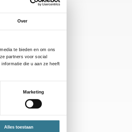
Country:
USA
Rank:
136
Over
Anouk Koevermans
Country:
NED
 media te bieden en om ons
Rank:
158
ze partners voor social
nformatie die u aan ze heeft
Britt du Pree [WC]
Country:
NED
Marketing
Rank:
291
Alles toestaan