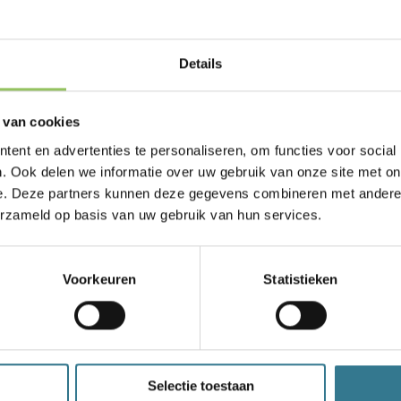
Country:
SUI
Rank:
132
Details
Joanna Garland
 van cookies
Country:
TPE
ent en advertenties te personaliseren, om functies voor social
Rank:
151
. Ook delen we informatie over uw gebruik van onze site met on
e. Deze partners kunnen deze gegevens combineren met andere i
erzameld op basis van uw gebruik van hun services.
Greet Minnen
Country:
BEL
Voorkeuren
Statistieken
Rank:
167
Selectie toestaan