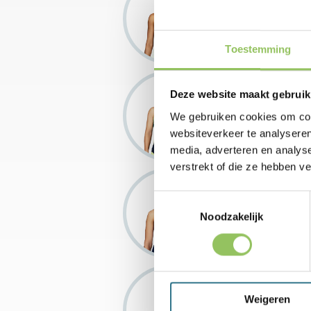
Country:
CHN
Rank:
118
Toestemming
Lin Zhu
Deze website maakt gebruik
Country:
CHN
We gebruiken cookies om cont
Rank:
137
websiteverkeer te analyseren
media, adverteren en analys
verstrekt of die ze hebben v
Viktoriya Tomova
Toestemmingsselectie
Country:
BUL
Noodzakelijk
Rank:
161
Anouk Vrancken
Weigeren
Peeters [WC]