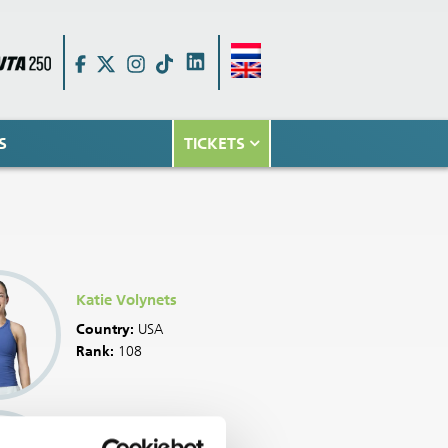
S
TICKETS
Katie Volynets
Country:
USA
Rank:
108
Robin Montgomery