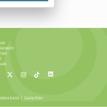
kets
tainability
ntact
Q
tures
Libéma Events
Cookie Policy